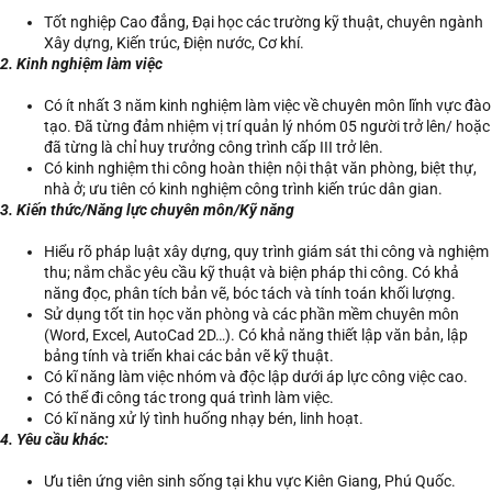
Tốt nghiệp Cao đẳng, Đại học các trường kỹ thuật, chuyên ngành
Xây dựng, Kiến trúc, Điện nước, Cơ khí.
2. Kinh nghiệm làm việc
Có ít nhất 3 năm kinh nghiệm làm việc về chuyên môn lĩnh vực đào
tạo. Đã từng đảm nhiệm vị trí quản lý nhóm 05 người trở lên/ hoặc
đã từng là chỉ huy trưởng công trình cấp III trở lên.
Có kinh nghiệm thi công hoàn thiện nội thật văn phòng, biệt thự,
nhà ở; ưu tiên có kinh nghiệm công trình kiến trúc dân gian.
3. Kiến thức/Năng lực chuyên môn/Kỹ năng
Hiểu rõ pháp luật xây dựng, quy trình giám sát thi công và nghiệm
thu; nắm chắc yêu cầu kỹ thuật và biện pháp thi công. Có khả
năng đọc, phân tích bản vẽ, bóc tách và tính toán khối lượng.
Sử dụng tốt tin học văn phòng và các phần mềm chuyên môn
(Word, Excel, AutoCad 2D…). Có khả năng thiết lập văn bản, lập
bảng tính và triển khai các bản vẽ kỹ thuật.
Có kĩ năng làm việc nhóm và độc lập dưới áp lực công việc cao.
Có thể đi công tác trong quá trình làm việc.
Có kĩ năng xử lý tình huống nhạy bén, linh hoạt.
4. Yêu cầu khác:
Ưu tiên ứng viên sinh sống tại khu vực Kiên Giang, Phú Quốc.