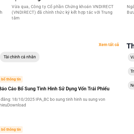
Vừa qua, Công ty Cổ phần Chứng khoán VNDIRECT
Ngà
nh
(VNDIRECT) đã chính thức ký kết hợp tác với Trung
Bưu
tâm
Th
Xem tất cả
Tài chính cá nhân
V
Tr
 bố thông tin
N
Báo Cáo Bổ Sung Tình Hình Sử Dụng Vốn Trái Phiếu
đăng: 18/10/2025 IPA_BC bo sung tinh hinh su sung von
phieuDownload
 bố thông tin