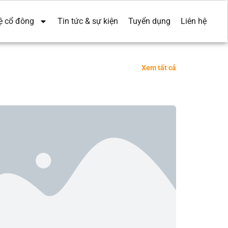
ệ cổ đông
Tin tức & sự kiện
Tuyển dụng
Liên hệ
Xem tất cả