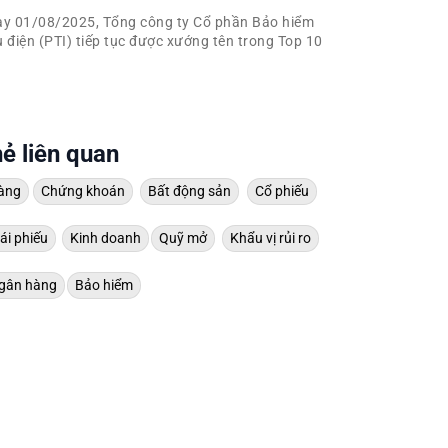
y 01/08/2025, Tổng công ty Cổ phần Bảo hiểm
 điện (PTI) tiếp tục được xướng tên trong Top 10
ẻ liên quan
àng
Chứng khoán
Bất động sản
Cổ phiếu
ái phiếu
Kinh doanh
Quỹ mở
Khẩu vị rủi ro
gân hàng
Bảo hiểm