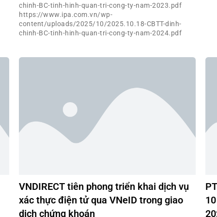
chinh-BC-tinh-hinh-quan-tri-cong-ty-nam-2023.pdf
https://www.ipa.com.vn/wp-
content/uploads/2025/10/2025.10.18-CBTT-dinh-
chinh-BC-tinh-hinh-quan-tri-cong-ty-nam-2024.pdf
VNDIRECT tiên phong triển khai dịch vụ
PT
xác thực điện tử qua VNeID trong giao
10
dịch chứng khoán
20