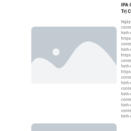
IPA 
Trị 
Ngày
conte
hinh-
http
conte
hinh-
http
conte
hinh-
http
conte
hinh-
conte
hinh-
conte
hinh-
conte
hinh-