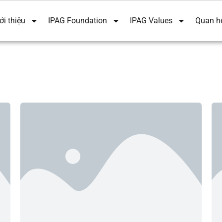
ới thiệu
IPAG Foundation
IPAG Values
Quan h