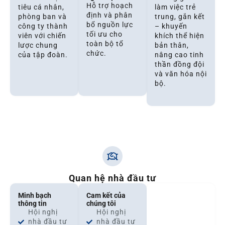
Hỗ trợ hoạch
tiêu cá nhân,
làm việc trẻ
định và phân
phòng ban và
trung, gắn kết
bổ nguồn lực
công ty thành
– khuyến
tối ưu cho
viên với chiến
khích thể hiện
toàn bộ tổ
lược chung
bản thân,
chức.
của tập đoàn.
nâng cao tinh
thần đồng đội
và văn hóa nội
bộ.
Quan hệ nhà đầu tư
Minh bạch
Cam kết của
thông tin
chúng tôi
Hội nghị
Hội nghị
nhà đầu tư
nhà đầu tư