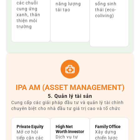
các chuỗi
năng lượng
sống sinh
cung ứng
tái tạo
thái (eco-
xanh, thân
coliving)
thiện môi
trường
IPA AM (ASSET MANAGEMENT)
5. Quản lý tài sản
Cung cấp các giải pháp đầu tư và quản lý tài chính
chuyên biệt cho nhà đầu tư giá trị cao và tổ chức
Private Equity
High Net
Family Office
Worth Investor
Mở cơ hội
Xây dựng
Dịch vụ tư
tiếp cận các
chiến lược