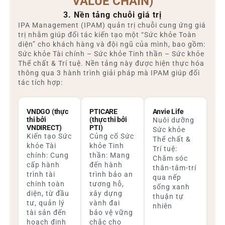
VALUE CHAIN)
3. Nền tảng chuỗi giá trị
IPA Management (IPAM) quản trị chuỗi cung ứng giá
trị nhằm giúp đối tác kiến tạo một “Sức khỏe Toàn
diện” cho khách hàng và đội ngũ của mình, bao gồm:
Sức khỏe Tài chính – Sức khỏe Tinh thần – Sức khỏe
Thể chất & Trí tuệ. Nền tảng này được hiện thực hóa
thông qua 3 hành trình giải pháp mà IPAM giúp đối
tác tích hợp:
VNDGO (thực
PTICARE
Anvie Life
thi bởi
(thực thi bởi
Nuôi dưỡng
VNDIRECT)
PTI)
Sức khỏe
Kiến tạo Sức
Củng cố Sức
Thể chất &
khỏe Tài
khỏe Tinh
Trí tuệ:
chính: Cung
thần: Mang
Chăm sóc
cấp hành
đến hành
thân-tâm-trí
trình tài
trình bảo an
qua nếp
chính toàn
tương hỗ,
sống xanh
diện, từ đầu
xây dựng
thuận tự
tư, quản lý
vành đai
nhiên
tài sản đến
bảo vệ vững
hoạch định
chắc cho